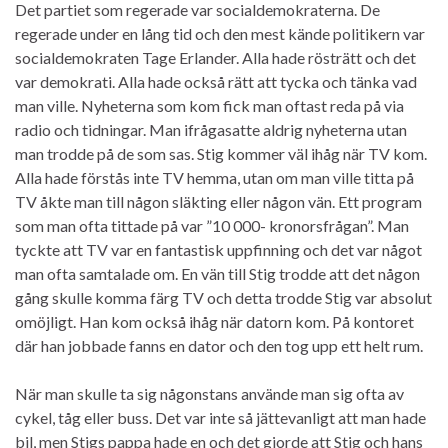
Det partiet som regerade var socialdemokraterna. De
regerade under en lång tid och den mest kände politikern var
socialdemokraten Tage Erlander. Alla hade rösträtt och det
var demokrati. Alla hade också rätt att tycka och tänka vad
man ville. Nyheterna som kom fick man oftast reda på via
radio och tidningar. Man ifrågasatte aldrig nyheterna utan
man trodde på de som sas. Stig kommer väl ihåg när TV kom.
Alla hade förstås inte TV hemma, utan om man ville titta på
TV åkte man till någon släkting eller någon vän. Ett program
som man ofta tittade på var ”10 000- kronorsfrågan”. Man
tyckte att TV var en fantastisk uppfinning och det var något
man ofta samtalade om. En vän till Stig trodde att det någon
gång skulle komma färg TV och detta trodde Stig var absolut
omöjligt. Han kom också ihåg när datorn kom. På kontoret
där han jobbade fanns en dator och den tog upp ett helt rum.
När man skulle ta sig någonstans använde man sig ofta av
cykel, tåg eller buss. Det var inte så jättevanligt att man hade
bil, men Stigs pappa hade en och det gjorde att Stig och hans