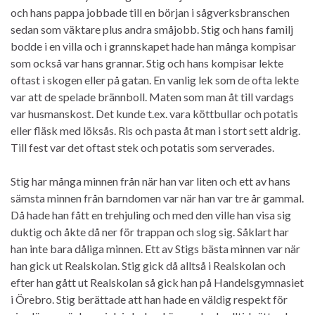
och hans pappa jobbade till en början i sågverksbranschen
sedan som väktare plus andra småjobb. Stig och hans familj
bodde i en villa och i grannskapet hade han många kompisar
som också var hans grannar. Stig och hans kompisar lekte
oftast i skogen eller på gatan. En vanlig lek som de ofta lekte
var att de spelade brännboll. Maten som man åt till vardags
var husmanskost. Det kunde t.ex. vara köttbullar och potatis
eller fläsk med löksås. Ris och pasta åt man i stort sett aldrig.
Till fest var det oftast stek och potatis som serverades.
Stig har många minnen från när han var liten och ett av hans
sämsta minnen från barndomen var när han var tre år gammal.
Då hade han fått en trehjuling och med den ville han visa sig
duktig och åkte då ner för trappan och slog sig. Såklart har
han inte bara dåliga minnen. Ett av Stigs bästa minnen var när
han gick ut Realskolan. Stig gick då alltså i Realskolan och
efter han gått ut Realskolan så gick han på Handelsgymnasiet
i Örebro. Stig berättade att han hade en väldig respekt för