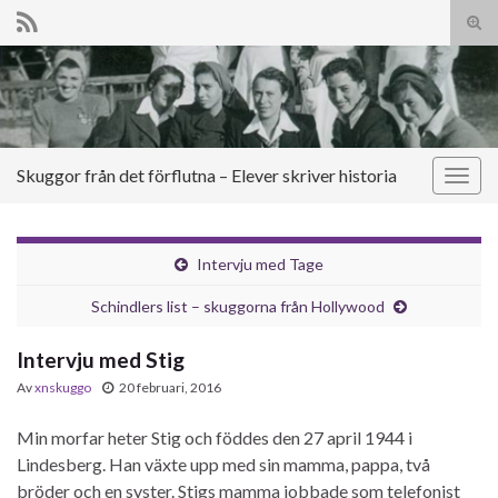
Slå
på/a
Search for:
sökf
Skuggor från det förflutna – Elever skriver historia
Slå
på/av
navig
Intervju med Tage
Schindlers list – skuggorna från Hollywood
Intervju med Stig
Av
xnskuggo
20 februari, 2016
Min morfar heter Stig och föddes den 27 april 1944 i
Lindesberg. Han växte upp med sin mamma, pappa, två
bröder och en syster. Stigs mamma jobbade som telefonist