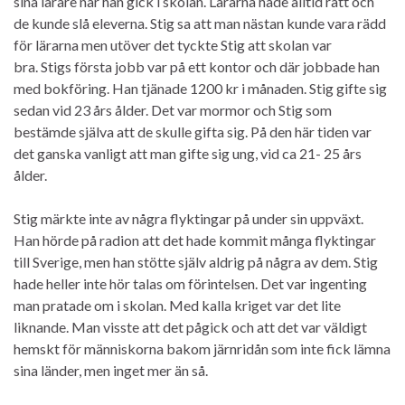
sina lärare när han gick i skolan. Lärarna hade alltid rätt och
de kunde slå eleverna. Stig sa att man nästan kunde vara rädd
för lärarna men utöver det tyckte Stig att skolan var
bra. Stigs första jobb var på ett kontor och där jobbade han
med bokföring. Han tjänade 1200 kr i månaden. Stig gifte sig
sedan vid 23 års ålder. Det var mormor och Stig som
bestämde själva att de skulle gifta sig. På den här tiden var
det ganska vanligt att man gifte sig ung, vid ca 21- 25 års
ålder.
Stig märkte inte av några flyktingar på under sin uppväxt.
Han hörde på radion att det hade kommit många flyktingar
till Sverige, men han stötte själv aldrig på några av dem. Stig
hade heller inte hör talas om förintelsen. Det var ingenting
man pratade om i skolan. Med kalla kriget var det lite
liknande. Man visste att det pågick och att det var väldigt
hemskt för människorna bakom järnridån som inte fick lämna
sina länder, men inget mer än så.