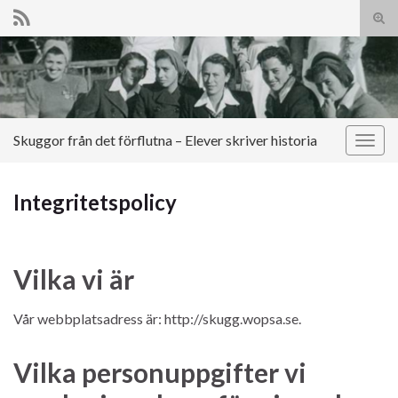
Slå
på/a
Search for:
sökf
Skuggor från det förflutna – Elever skriver historia
Slå
på/av
navig
Integritetspolicy
Vilka vi är
Vår webbplatsadress är: http://skugg.wopsa.se.
Vilka personuppgifter vi