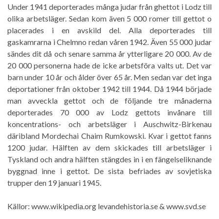
Under 1941 deporterades många judar från ghettot i Lodz till
olika arbetsläger. Sedan kom även 5 000 romer till gettot o
placerades i en avskild del. Alla deporterades till
gaskamrarna i Chelmno redan våren 1942. Även 55 000 judar
sändes dit då och senare samma år ytterligare 20 000. Av de
20 000 personerna hade de icke arbetsföra valts ut. Det var
barn under 10 år och ålder över 65 år. Men sedan var det inga
deportationer från oktober 1942 till 1944. Då 1944 började
man avveckla gettot och de följande tre månaderna
deporterades 70 000 av Lodz gettots invånare till
koncentrations- och arbetsläger i Auschwitz-Birkenau
däribland Mordechai Chaim Rumkowski. Kvar i gettot fanns
1200 judar. Hälften av dem skickades till arbetsläger i
Tyskland och andra hälften stängdes in i en fängelseliknande
byggnad inne i gettot. De sista befriades av sovjetiska
trupper den 19 januari 1945.
Källor: www.wikipedia.org levandehistoria.se & www.svd.se