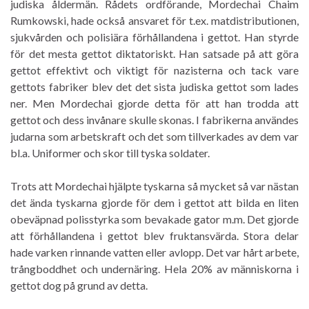
judiska åldermän. Rådets ordförande, Mordechai Chaim
Rumkowski, hade också ansvaret för t.ex. matdistributionen,
sjukvården och polisiära förhållandena i gettot. Han styrde
för det mesta gettot diktatoriskt. Han satsade på att göra
gettot effektivt och viktigt för nazisterna och tack vare
gettots fabriker blev det det sista judiska gettot som lades
ner. Men Mordechai gjorde detta för att han trodda att
gettot och dess invånare skulle skonas. I fabrikerna användes
judarna som arbetskraft och det som tillverkades av dem var
bl.a. Uniformer och skor till tyska soldater.
Trots att Mordechai hjälpte tyskarna så mycket så var nästan
det ända tyskarna gjorde för dem i gettot att bilda en liten
obeväpnad polisstyrka som bevakade gator m.m. Det gjorde
att förhållandena i gettot blev fruktansvärda. Stora delar
hade varken rinnande vatten eller avlopp. Det var hårt arbete,
trångboddhet och undernäring. Hela 20% av människorna i
gettot dog på grund av detta.