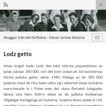
Slå
på/a
Search for:
sökf
Skuggor från det förflutna – Elever skriver historia
Slå
på/av
navig
Lodz getto
Innan kriget hade Lodz den näst största populationen av
judar, nästan 300 000, och det kom sedan att bli nazisternas
första judiska getto våren 1940. Många av de 300 000
judarna, mest de rika, hann sätta sig i säkerhet innan tyskarna
marscherade in i Polen men det stora flertalet tvingades
lämna sina hem. Större delen av de judiska invånarnas
tillgångar beslagtogs av tyskarna. Judarna drevs sedan in i ett
område i norra delen av staden som var den mest omoderna