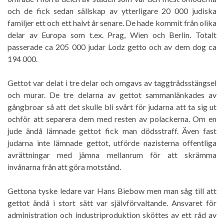
och de fick sedan sällskap av ytterligare 20 000 judiska
familjer ett och ett halvt år senare. De hade kommit från olika
delar av Europa som t.ex. Prag, Wien och Berlin. Totalt
passerade ca 205 000 judar Lodz getto och av dem dog ca
194 000.
Gettot var delat i tre delar och omgavs av taggtrådsstängsel
och murar. De tre delarna av gettot sammanlänkades av
gångbroar så att det skulle bli svårt för judarna att ta sig ut
ochför att separera dem med resten av polackerna. Om en
jude ändå lämnade gettot fick man dödsstraff. Även fast
judarna inte lämnade gettot, utförde nazisterna offentliga
avrättningar med jämna mellanrum för att skrämma
invånarna från att göra motstånd.
Gettona tyske ledare var Hans Biebow men man såg till att
gettot ändå i stort sätt var självförvaltande. Ansvaret för
administration och industriproduktion sköttes av ett råd av