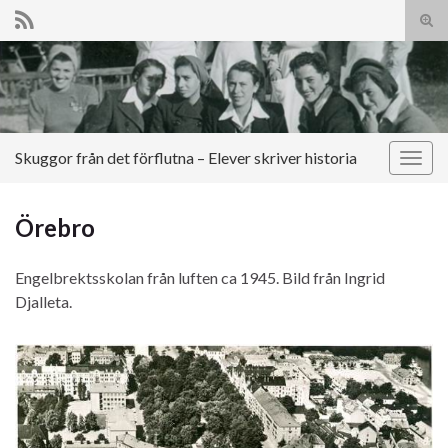
Slå
på/a
Search for:
sökf
Skuggor från det förflutna – Elever skriver historia
Slå
på/av
navig
Örebro
Engelbrektsskolan från luften ca 1945. Bild från Ingrid
Djalleta.