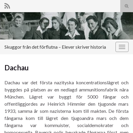
Slå
på/a
Search for:
sökf
Skuggor från det förflutna – Elever skriver historia
Slå
på/av
navig
Dachau
Dachau var det första nazityska koncentrationslägret och
byggdes på platsen av en nedlagd ammunitionsfabrik nära
München. Lägret var byggt för 5000 fångar och
offentliggjordes av Heinrich Himmler den tjugonde mars
1933, samma år som nazisterna kom till makten. De första
fångarna kom till lägret den tjugoandra mars och dem
fångarna var kommuister, socialdemokrater och
homosexuella. Bayersk polis bevakade fångarna först, men