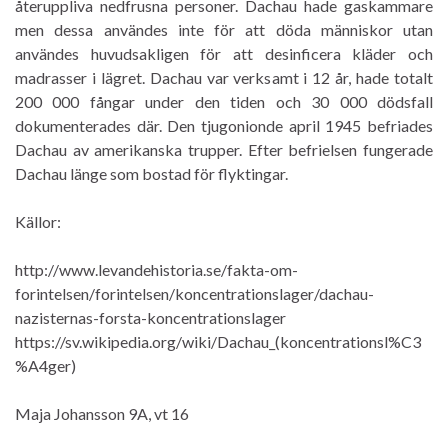
återuppliva nedfrusna personer. Dachau hade gaskammare
men dessa användes inte för att döda människor utan
användes huvudsakligen för att desinficera kläder och
madrasser i lägret. Dachau var verksamt i 12 år, hade totalt
200 000 fångar under den tiden och 30 000 dödsfall
dokumenterades där. Den tjugonionde april 1945 befriades
Dachau av amerikanska trupper. Efter befrielsen fungerade
Dachau länge som bostad för flyktingar.
Källor:
http://www.levandehistoria.se/fakta-om-
forintelsen/forintelsen/koncentrationslager/dachau-
nazisternas-forsta-koncentrationslager
https://sv.wikipedia.org/wiki/Dachau_(koncentrationsl%C3
%A4ger)
Maja Johansson 9A, vt 16