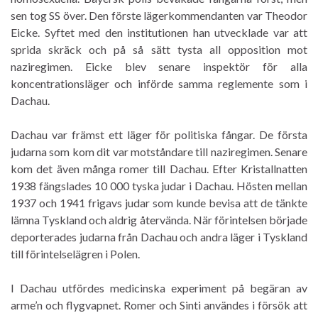
sen tog SS över. Den förste lägerkommendanten var Theodor
Eicke. Syftet med den institutionen han utvecklade var att
sprida skräck och på så sätt tysta all opposition mot
naziregimen. Eicke blev senare inspektör för alla
koncentrationsläger och införde samma reglemente som i
Dachau.
Dachau var främst ett läger för politiska fångar. De första
judarna som kom dit var motståndare till naziregimen. Senare
kom det även många romer till Dachau. Efter Kristallnatten
1938 fängslades 10 000 tyska judar i Dachau. Hösten mellan
1937 och 1941 frigavs judar som kunde bevisa att de tänkte
lämna Tyskland och aldrig återvända. När förintelsen började
deporterades judarna från Dachau och andra läger i Tyskland
till förintelselägren i Polen.
I Dachau utfördes medicinska experiment på begäran av
arme’n och flygvapnet. Romer och Sinti användes i försök att