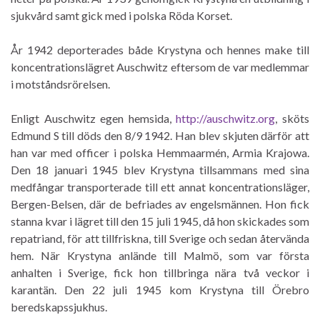
sjukvård samt gick med i polska Röda Korset.
År 1942 deporterades både Krystyna och hennes make till
koncentrationslägret Auschwitz eftersom de var medlemmar
i motståndsrörelsen.
Enligt Auschwitz egen hemsida,
http://auschwitz.org
, sköts
Edmund S till döds den 8/9 1942. Han blev skjuten därför att
han var med officer i polska Hemmaarmén, Armia Krajowa.
Den 18 januari 1945 blev Krystyna tillsammans med sina
medfångar transporterade till ett annat koncentrationsläger,
Bergen-Belsen, där de befriades av engelsmännen. Hon fick
stanna kvar i lägret till den 15 juli 1945, då hon skickades som
repatriand, för att tillfriskna, till Sverige och sedan återvända
hem. När Krystyna anlände till Malmö, som var första
anhalten i Sverige, fick hon tillbringa nära två veckor i
karantän. Den 22 juli 1945 kom Krystyna till Örebro
beredskapssjukhus.