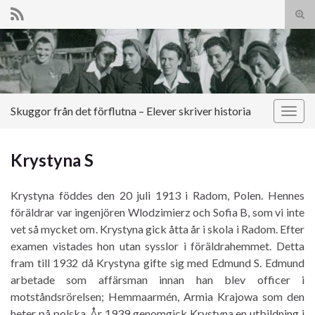
Slå
på/a
Search for:
sökf
Skuggor från det förflutna – Elever skriver historia
Slå
på/av
navig
Krystyna S
Krystyna föddes den 20 juli 1913 i Radom, Polen. Hennes
föräldrar var ingenjören Wlodzimierz och Sofia B, som vi inte
vet så mycket om. Krystyna gick åtta år i skola i Radom. Efter
examen vistades hon utan sysslor i föräldrahemmet. Detta
fram till 1932 då Krystyna gifte sig med Edmund S. Edmund
arbetade som affärsman innan han blev officer i
motståndsrörelsen; Hemmaarmén, Armia Krajowa som den
heter på polska. År 1939 genomgick Krystyna en utbildning i