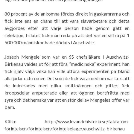
80 procent av de ankomna fördes direkt in gaskamrarna och
fick inte ens en chans till att vara slavarbetare och detta
avgjordes efter att varje person hade genom gått en
selektion. I slutet fick man reda på att det var en siffra på 1
500 000 människor hade dödats i Auschwitz.
Joseph Mengele som var en SS chefsläkare i Auschwitz-
Birkenau valdes ut för att föra ”medicinska” experiment, han
fick själv välja vilka han ville utföra experimenten på bland
alla judar och romer. Det som de fick vara med om var t.ex. att
de injicerades med olika smittoämnen och gifter, fick
kroppsdelar amputerade eller att ögonen bortfrätta med
syra och det hemska var att en stor del av Mengeles offer var
barn.
Källa: http://www.levandehistoria.se/fakta-om-
forintelsen/forintelsen/forintelselager/auschwitz-birkenau