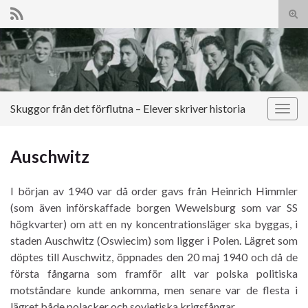
Slå
på/a
Search for:
sökf
Skuggor från det förflutna – Elever skriver historia
Slå
på/av
navig
Auschwitz
I början av 1940 var då order gavs från Heinrich Himmler
(som även införskaffade borgen Wewelsburg som var SS
högkvarter) om att en ny koncentrationsläger ska byggas, i
staden Auschwitz (Oswiecim) som ligger i Polen. Lägret som
döptes till Auschwitz, öppnades den 20 maj 1940 och då de
första fångarna som framför allt var polska politiska
motståndare kunde ankomma, men senare var de flesta i
lägret både polacker och sovjetiska krigsfångar.