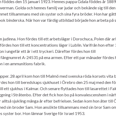
n föddes den 15 januari 1923. Hennes pappa Gdala föddes år 1889 
rman. Golda och hennes familj var judar och bekände sig till den
met tillsammans med sin syster och sina fyra bröder. Hon har gått s
 bok binderska. När hon var färdig utbildad började hon arbeta på s
 judinna. Hon fördes till ett arbetsläger i Dorochuca, Polen där a
rdes hon till ett koncentrations läger i Lublin. Varifrån hon efter 
i ungefär ett år i ett tryckeri. Därefter fördes hon till
s fångnumret A-24531 på ena armen. Efter ett par månader fördes 
on i en ammunitions fabrik.
trupper. 28 april kom hon till Malmö med svenska röda korsets vita b
ördes hon till beredskaps sjukhuset i Örebro den 25 maj med den fö
l ett sjukhus i Kalmar. Och senare flyttades hon till lasarettet i Fa
ggning i Stråtenbo. Efter det fick hon bo på konvalescenshem i när
 alltså sjukling många år efter befrielsen. Sedan kom hon åter till
 med sin broder Sam. Hon ansökte tillsammans med sin bror Sam o
nes syster bor. Hon lämnar Sverige för Israel 1953.