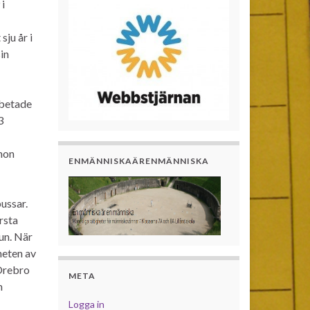
i
ju år i
in
rbetade
3
hon
ENMÄNNISKAÄRENMÄNNISKA
ussar.
rsta
lun. När
heten av
 Örebro
META
m
Logga in