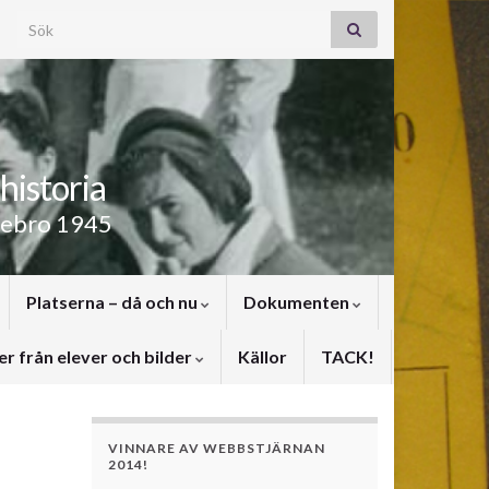
Search for:
historia
rebro 1945
Platserna – då och nu
Dokumenten
er från elever och bilder
Källor
TACK!
VINNARE AV WEBBSTJÄRNAN
2014!