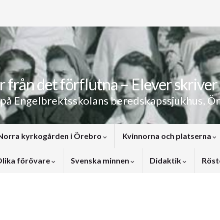
 från det förflutna – Elever skriver 
 på Engelbrektsskolans beredskapssjukhus, Ö
Norra kyrkogården i Örebro
Kvinnorna och platserna
lika förövare
Svenska minnen
Didaktik
Röst