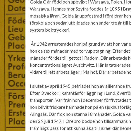
Golda C är född och uppväxt i Warsawa, Polen. Ho
Warzawa. Hennes mor Szyfra föddes år 1895 i Brawe
mosaiska läran. Golda är uppfostrad i föräldrar hem
förskola och sedan utbildades hon under tre år till
systers boktryckeri.
År 1942 arresterades hon på grund av att hon var en
hon ca sex månader med torvupptagning. Efter det fö
månader fördes till gettot i Radom. Där arbetade hon 
koncentrationslägret Auschwitz. Här in tatuerade
vidare till ett arbetsläger i Malhof. Där arbetade h
I slutet av april 1945 befriades hon av allierande 
Efter 3 veckor i karantänförläggning i Lund, överf
transporten. Varifrån hon i december förflyttades til
hon blivit friskare hamnade hon på en sjukhusförlä
Alingsås. Där fick hon stanna i 8 månader. Golda var
den 29 juli 1947. I Örebro bodde hon tillsammans
främlings pass för att kunna åka till israel där hen