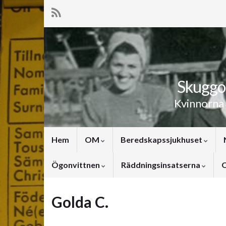
Skuggor
Kvinnorna
Hem
OM
Beredskapssjukhuset
Ögonvittnen
Räddningsinsatserna
O
Golda C.