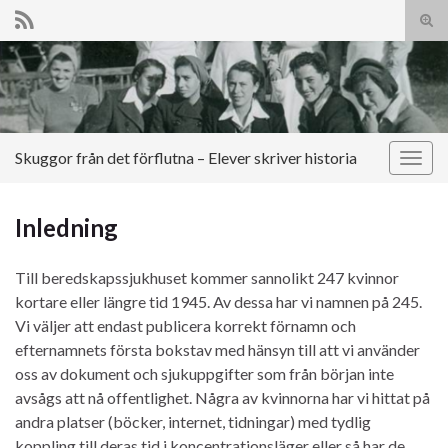
Slå
på/a
Search for:
sökf
Skuggor från det förflutna – Elever skriver historia
Slå
på/av
navig
Inledning
Till beredskapssjukhuset kommer sannolikt 247 kvinnor
kortare eller längre tid 1945. Av dessa har vi namnen på 245.
Vi väljer att endast publicera korrekt förnamn och
efternamnets första bokstav med hänsyn till att vi använder
oss av dokument och sjukuppgifter som från början inte
avsågs att nå offentlighet. Några av kvinnorna har vi hittat på
andra platser (böcker, internet, tidningar) med tydlig
koppling till deras tid i koncentrationsläger eller så har de