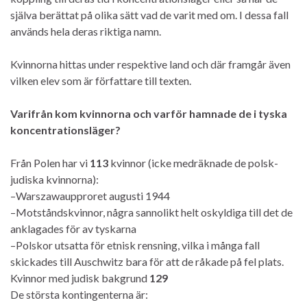
själva berättat på olika sätt vad de varit med om. I dessa fall
används hela deras riktiga namn.
Kvinnorna hittas under respektive land och där framgår även
vilken elev som är författare till texten.
Varifrån kom kvinnorna och varför hamnade de i tyska
koncentrationsläger?
Från Polen har vi
113
kvinnor (icke medräknade de polsk-
judiska kvinnorna):
–Warszawaupproret augusti 1944
–Motståndskvinnor, några sannolikt helt oskyldiga till det de
anklagades för av tyskarna
–Polskor utsatta för etnisk rensning, vilka i många fall
skickades till Auschwitz bara för att de råkade på fel plats.
Kvinnor med judisk bakgrund
129
De största kontingenterna är: