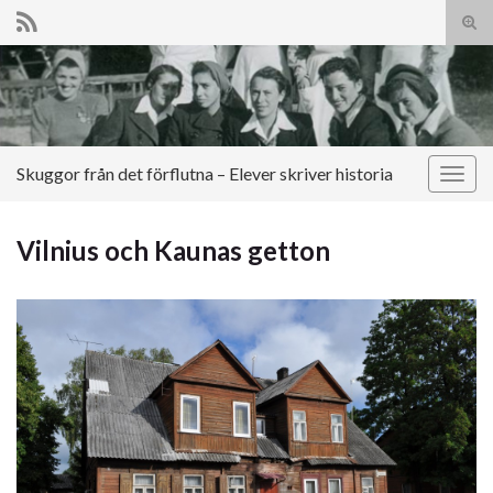
Slå
på/a
Search for:
sökf
Skuggor från det förflutna – Elever skriver historia
Slå
på/av
navig
Vilnius och Kaunas getton