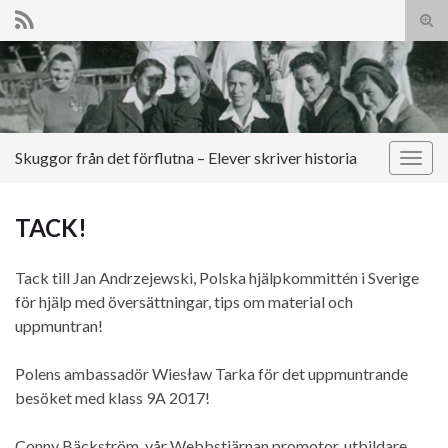
Slå
på/a
Search for:
sökf
Skuggor från det förflutna – Elever skriver historia
Slå
på/av
navig
TACK!
Tack till Jan Andrzejewski, Polska hjälpkommittén i Sverige
för hjälp med översättningar, tips om material och
uppmuntran!
Polens ambassadör Wiesław Tarka för det uppmuntrande
besöket med klass 9A 2017!
Conny Bäckström, vår Webbstjärnan promotor, utbildare