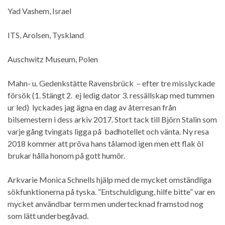
Yad Vashem, Israel
ITS, Arolsen, Tyskland
Auschwitz Museum, Polen
Mahn- u. Gedenkstätte Ravensbrück – efter tre misslyckade
försök (1. Stängt 2. ej ledig dator 3. ressällskap med tummen
ur led) lyckades jag ägna en dag av återresan från
bilsemestern i dess arkiv 2017. Stort tack till Björn Stalin som
varje gång tvingats ligga på badhotellet och vänta. Ny resa
2018 kommer att pröva hans tålamod igen men ett flak öl
brukar hålla honom på gott humör.
Arkvarie Monica Schnells hjälp med de mycket omständliga
sökfunktionerna på tyska. ”Entschuldigung, hilfe bitte” var en
mycket användbar term men undertecknad framstod nog
som lätt underbegåvad.