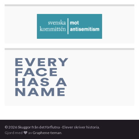
© 2026 Skuggor från det förflutna - Elever skriver historia.
Gjord med
av
Graphene-teman
.