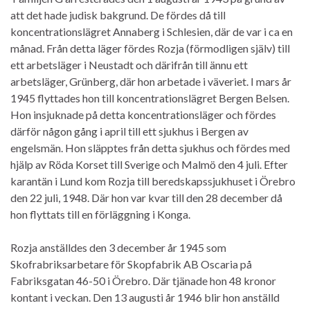
att det hade judisk bakgrund. De fördes då till
koncentrationslägret Annaberg i Schlesien, där de var i ca en
månad. Från detta läger fördes Rozja (förmodligen själv) till
ett arbetsläger i Neustadt och därifrån till ännu ett
arbetsläger, Grünberg, där hon arbetade i väveriet. I mars år
1945 flyttades hon till koncentrationslägret Bergen Belsen.
Hon insjuknade på detta koncentrationsläger och fördes
därför någon gång i april till ett sjukhus i Bergen av
engelsmän. Hon släpptes från detta sjukhus och fördes med
hjälp av Röda Korset till Sverige och Malmö den 4 juli. Efter
karantän i Lund kom Rozja till beredskapssjukhuset i Örebro
den 22 juli, 1948. Där hon var kvar till den 28 december då
hon flyttats till en förläggning i Konga.
Rozja anställdes den 3 december år 1945 som
Skofrabriksarbetare för Skopfabrik AB Oscaria på
Fabriksgatan 46-50 i Örebro. Där tjänade hon 48 kronor
kontant i veckan. Den 13 augusti år 1946 blir hon anställd