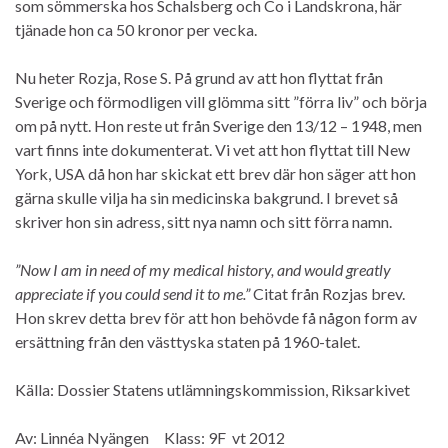
som sömmerska hos Schalsberg och Co i Landskrona, här
tjänade hon ca 50 kronor per vecka.
Nu heter Rozja, Rose S. På grund av att hon flyttat från
Sverige och förmodligen vill glömma sitt ”förra liv” och börja
om på nytt. Hon reste ut från Sverige den 13/12 – 1948, men
vart finns inte dokumenterat. Vi vet att hon flyttat till New
York, USA då hon har skickat ett brev där hon säger att hon
gärna skulle vilja ha sin medicinska bakgrund. I brevet så
skriver hon sin adress, sitt nya namn och sitt förra namn.
”Now I am in need of my medical history, and would greatly
appreciate if you could send it to me.”
Citat från Rozjas brev.
Hon skrev detta brev för att hon behövde få någon form av
ersättning från den västtyska staten på 1960-talet.
Källa: Dossier Statens utlämningskommission, Riksarkivet
Av: Linnéa Nyängen Klass: 9F vt 2012