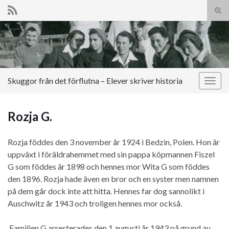
Slå
på/a
Search for:
sökf
Skuggor från det förflutna – Elever skriver historia
Slå
på/av
navig
Rozja G.
Rozja föddes den 3 november år 1924 i Bedzin, Polen. Hon är
uppväxt i föräldrahemmet med sin pappa köpmannen Fiszel
G som föddes är 1898 och hennes mor Wita G som föddes
den 1896. Rozja hade även en bror och en syster men namnen
på dem går dock inte att hitta. Hennes far dog sannolikt i
Auschwitz år 1943 och troligen hennes mor också.
Familjen G arresterades den 1 augusti år 1943 på grund av