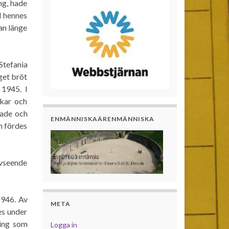
ng, hade
d hennes
an länge
Stefania
get bröt
 1945. I
kar och
iade och
ENMÄNNISKAÄRENMÄNNISKA
h fördes
 avseende
1946. Av
META
es under
ning som
Logga in