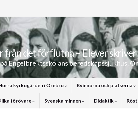
 från det förflutna – Elever skriver 
 på Engelbrektsskolans beredskapssjukhus, Ö
Norra kyrkogården i Örebro
Kvinnorna och platserna
lika förövare
Svenska minnen
Didaktik
Röst