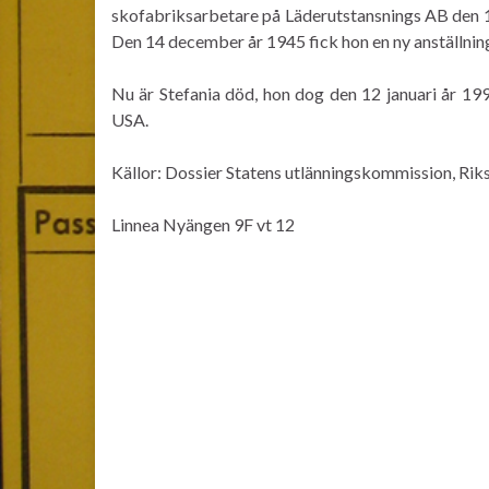
skofabriksarbetare på Läderutstansnings AB den 1
Den 14 december år 1945 fick hon en ny anställnin
Nu är Stefania död, hon dog den 12 januari år 19
USA.
Källor: Dossier Statens utlänningskommission, Rik
Linnea Nyängen 9F vt 12