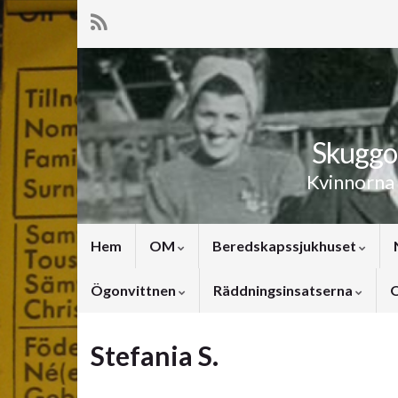
Skuggor
Kvinnorna
Hem
OM
Beredskapssjukhuset
Ögonvittnen
Räddningsinsatserna
O
Stefania S.