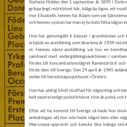
Stefania föddes den 1 september år 1895 i Dobrzy
gråsprängt mörkblont hår, blågråa ögon, ett ova
mor Elisabeth, hennes far Adam som var tjänsteman
och hennes syskon har man ej lyckats hitta någon i
Hon har genomgått 6 klasser i grundskolan och 8 
erbjöds en anställning som lärarinna år 1939 vid e
ut. Hennes nästa anställning var hos en konsth
samband med vedergällningsauktionen i samban
fördes till koncentrationslägret Ravensbrück och
förde dem till Sverige. Den 29 april år 1945 anländ
sedan till beredskapssjukhuset i Örebro.
Hon har aldrig blivit straffad för någonting och har 
helt neutral enligt polisförhöret. Hon är polsk och 
Efter att ha kommit till Sverige så hade hon öns
anledningen att hon inte hade något hem eller nå
Warszawa-upproret och kanske lika många skickade