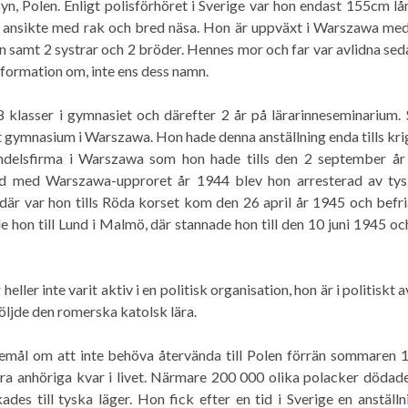
n, Polen. Enligt polisförhöret i Sverige var hon endast 155cm lå
lt ansikte med rak och bred näsa. Hon är uppväxt i Warszawa me
 samt 2 systrar och 2 bröder. Hennes mor och far var avlidna sed
nformation om, inte ens dess namn.
klasser i gymnasiet och därefter 2 år på lärarinneseminarium. 
tt gymnasium i Warszawa. Hon hade denna anställning enda tills kri
andelsfirma i Warszawa som hon hade tills den 2 september år
d med Warszawa-upproret år 1944 blev hon arresterad av tys
 där var hon tills Röda korset kom den 26 april år 1945 och befr
e hon till Lund i Malmö, där stannade hon till den 10 juni 1945 oc
heller inte varit aktiv i en politisk organisation, hon är i politiskt
följde den romerska katolsk lära.
kemål om att inte behöva återvända till Polen förrän sommaren 
gra anhöriga kvar i livet. Närmare 200 000 olika polacker dödad
s till tyska läger. Hon fick efter en tid i Sverige en anställ