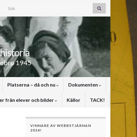
Search for:
historia
rebro 1945
Platserna – då och nu
Dokumenten
er från elever och bilder
Källor
TACK!
VINNARE AV WEBBSTJÄRNAN
2014!