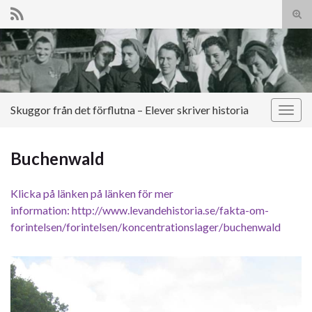
Slå
på/a
Search for:
sökf
Skuggor från det förflutna – Elever skriver historia
Slå
på/av
navig
Buchenwald
Klicka på länken på länken för mer
information: http://www.levandehistoria.se/fakta-om-
forintelsen/forintelsen/koncentrationslager/buchenwald