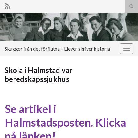
Slå
på/a
Search for:
sökf
Skuggor från det förflutna – Elever skriver historia
Slå
på/av
navig
Skola i Halmstad var
beredskapssjukhus
Se artikel i
Halmstadsposten. Klicka
på länken!