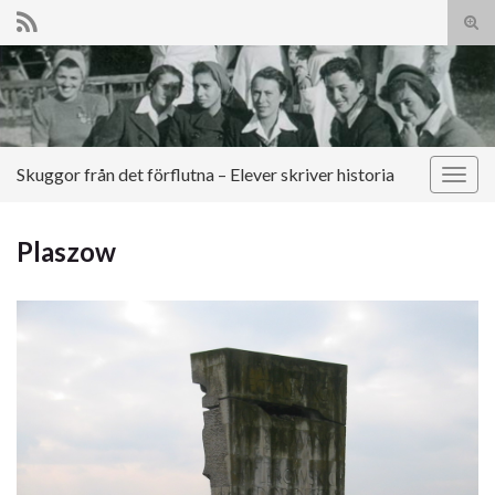
Slå
på/a
Search for:
sökf
Skuggor från det förflutna – Elever skriver historia
Slå
på/av
navig
Plaszow