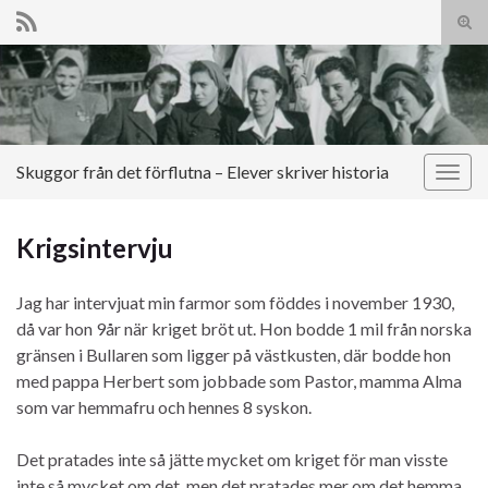
Slå
på/a
Search for:
sökf
Skuggor från det förflutna – Elever skriver historia
Slå
på/av
navig
Krigsintervju
Jag har intervjuat min farmor som föddes i november 1930,
då var hon 9år när kriget bröt ut. Hon bodde 1 mil från norska
gränsen i Bullaren som ligger på västkusten, där bodde hon
med pappa Herbert som jobbade som Pastor, mamma Alma
som var hemmafru och hennes 8 syskon.
Det pratades inte så jätte mycket om kriget för man visste
inte så mycket om det, men det pratades mer om det hemma