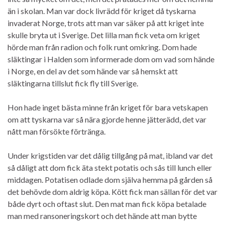
än i skolan. Man var dock livrädd för kriget då tyskarna
invaderat Norge, trots att man var säker på att kriget inte
skulle bryta ut i Sverige. Det lilla man fick veta om kriget
hörde man från radion och folk runt omkring. Dom hade
släktingar i Halden som informerade dom om vad som hände
i Norge, en del av det som hände var så hemskt att
släktingarna tillslut fick fly till Sverige.
Hon hade inget bästa minne från kriget för bara vetskapen
om att tyskarna var så nära gjorde henne jätterädd, det var
nått man försökte förtränga.
Under krigstiden var det dålig tillgång på mat, ibland var det
så dåligt att dom fick äta stekt potatis och sås till lunch eller
middagen. Potatisen odlade dom själva hemma på gården så
det behövde dom aldrig köpa. Kött fick man sällan för det var
både dyrt och oftast slut. Den mat man fick köpa betalade
man med ransoneringskort och det hände att man bytte