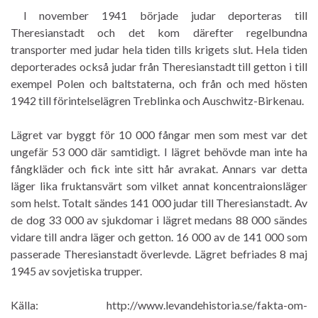
I november 1941 började judar deporteras till
Theresianstadt och det kom därefter regelbundna
transporter med judar hela tiden tills krigets slut. Hela tiden
deporterades också judar från Theresianstadt till getton i till
exempel Polen och baltstaterna, och från och med hösten
1942 till förintelselägren Treblinka och Auschwitz-Birkenau.
Lägret var byggt för 10 000 fångar men som mest var det
ungefär 53 000 där samtidigt. I lägret behövde man inte ha
fångkläder och fick inte sitt hår avrakat. Annars var detta
läger lika fruktansvärt som vilket annat koncentraionsläger
som helst. Totalt sändes 141 000 judar till Theresianstadt. Av
de dog 33 000 av sjukdomar i lägret medans 88 000 sändes
vidare till andra läger och getton. 16 000 av de 141 000 som
passerade Theresianstadt överlevde. Lägret befriades 8 maj
1945 av sovjetiska trupper.
Källa: http://www.levandehistoria.se/fakta-om-