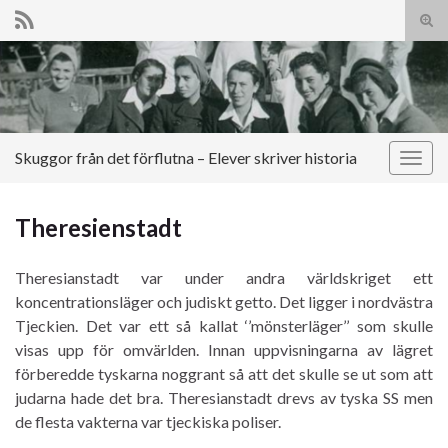
Slå
på/a
Search for:
sökf
Skuggor från det förflutna – Elever skriver historia
Slå
på/av
navig
Theresienstadt
Theresianstadt var under andra världskriget ett
koncentrationsläger och judiskt getto. Det ligger i nordvästra
Tjeckien. Det var ett så kallat ‘’mönsterläger’’ som skulle
visas upp för omvärlden. Innan uppvisningarna av lägret
förberedde tyskarna noggrant så att det skulle se ut som att
judarna hade det bra. Theresianstadt drevs av tyska SS men
de flesta vakterna var tjeckiska poliser.