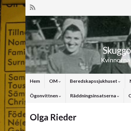
Skuggor
Kvinnorna
Hem
OM
Beredskapssjukhuset
Ögonvittnen
Räddningsinsatserna
O
Olga Rieder