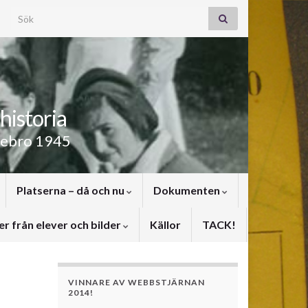
Search for:
historia
rebro 1945
Platserna – då och nu
Dokumenten
er från elever och bilder
Källor
TACK!
VINNARE AV WEBBSTJÄRNAN
2014!