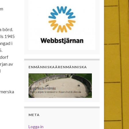
en
a börd.
lls 1945
ångad i
5.
ndorf
rjan av
ENMÄNNISKAÄRENMÄNNISKA
l
mmerska
META
Logga in