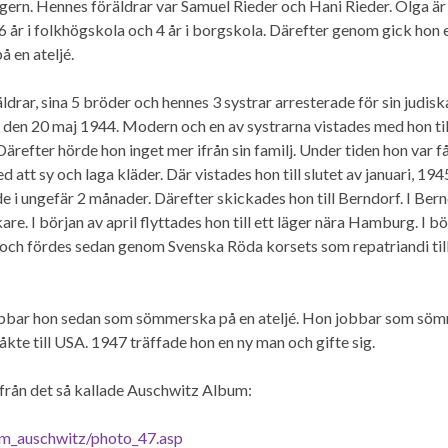
gern. Hennes föräldrar var Samuel Rieder och Hani Rieder. Olga är
år i folkhögskola och 4 år i borgskola. Därefter genom gick hon 
å en ateljé.
drar, sina 5 bröder och hennes 3 systrar arresterade för sin judisk
 den 20 maj 1944. Modern och en av systrarna vistades med hon ti
ärefter hörde hon inget mer ifrån sin familj. Under tiden hon var f
tt sy och laga kläder. Där vistades hon till slutet av januari, 194
e i ungefär 2 månader. Därefter skickades hon till Berndorf. I Ber
re. I början av april flyttades hon till ett läger nära Hamburg. I bö
r och fördes sedan genom Svenska Röda korsets som repatriandi til
jobbar hon sedan som sömmerska på en ateljé. Hon jobbar som sö
 åkte till USA. 1947 träffade hon en ny man och gifte sig.
 från det så kallade Auschwitz Album:
um_auschwitz/photo_47.asp