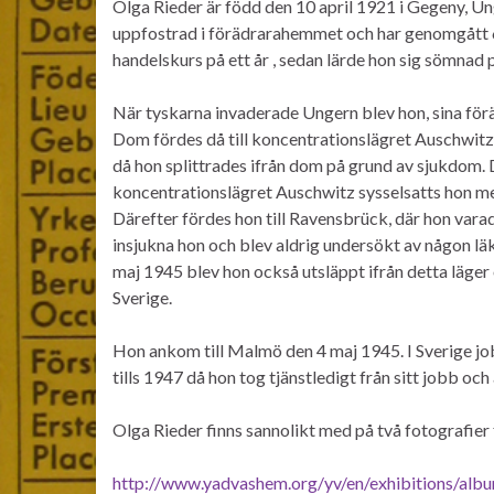
Olga Rieder är född den 10 april 1921 i Gegeny, Un
uppfostrad i förädrarahemmet och har genomgått 6 
handelskurs på ett år , sedan lärde hon sig sömnad p
När tyskarna invaderade Ungern blev hon, sina föräl
Dom fördes då till koncentrationslägret Auschwitz
då hon splittrades ifrån dom på grund av sjukdom. D
koncentrationslägret Auschwitz sysselsatts hon med a
Därefter fördes hon till Ravensbrück, där hon varad
insjukna hon och blev aldrig undersökt av någon läka
maj 1945 blev hon också utsläppt ifrån detta läge
Sverige.
Hon ankom till Malmö den 4 maj 1945. I Sverige 
tills 1947 då hon tog tjänstledigt från sitt jobb och
Olga Rieder finns sannolikt med på två fotografier
http://www.yadvashem.org/yv/en/exhibitions/alb