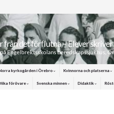
 från det förflutna – Elever skriver 
 på Engelbrektsskolans beredskapssjukhus, Ö
Norra kyrkogården i Örebro
Kvinnorna och platserna
lika förövare
Svenska minnen
Didaktik
Röst