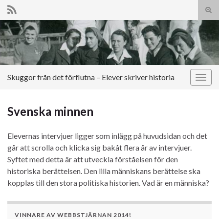
Slå
på/a
Search for:
sökf
Skuggor från det förflutna – Elever skriver historia
Slå
på/av
navig
Svenska minnen
Elevernas intervjuer ligger som inlägg på huvudsidan och det
går att scrolla och klicka sig bakåt flera år av intervjuer.
Syftet med detta är att utveckla förståelsen för den
historiska berättelsen. Den lilla människans berättelse ska
kopplas till den stora politiska historien. Vad är en människa?
VINNARE AV WEBBSTJÄRNAN 2014!