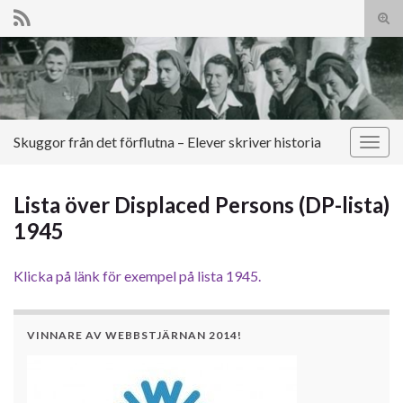
Slå
på/a
Search for:
sökf
Skuggor från det förflutna – Elever skriver historia
Slå
på/av
navig
Lista över Displaced Persons (DP-lista)
1945
Klicka på länk för exempel på lista 1945.
VINNARE AV WEBBSTJÄRNAN 2014!