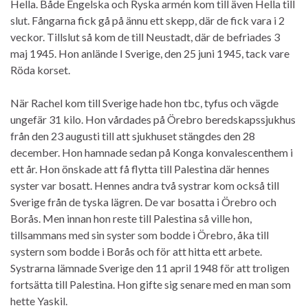
Hella. Både Engelska och Ryska armén kom till även Hella till
slut. Fångarna fick gå på ännu ett skepp, där de fick vara i 2
veckor. Tillslut så kom de till Neustadt, där de befriades 3
maj 1945. Hon anlände I Sverige, den 25 juni 1945, tack vare
Röda korset.
När Rachel kom till Sverige hade hon tbc, tyfus och vägde
ungefär 31 kilo. Hon vårdades på Örebro beredskapssjukhus
från den 23 augusti till att sjukhuset stängdes den 28
december. Hon hamnade sedan på Konga konvalescenthem i
ett år. Hon önskade att få flytta till Palestina där hennes
syster var bosatt. Hennes andra två systrar kom också till
Sverige från de tyska lägren. De var bosatta i Örebro och
Borås. Men innan hon reste till Palestina så ville hon,
tillsammans med sin syster som bodde i Örebro, åka till
systern som bodde i Borås och för att hitta ett arbete.
Systrarna lämnade Sverige den 11 april 1948 för att troligen
fortsätta till Palestina. Hon gifte sig senare med en man som
hette Yaskil.