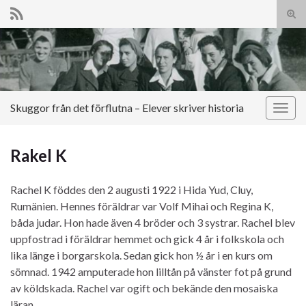
Slå
på/a
Search for:
sökf
Skuggor från det förflutna – Elever skriver historia
Slå
på/av
navig
Rakel K
Rachel K föddes den 2 augusti 1922 i Hida Yud, Cluy,
Rumänien. Hennes föräldrar var Volf Mihai och Regina K,
båda judar. Hon hade även 4 bröder och 3 systrar. Rachel blev
uppfostrad i föräldrar hemmet och gick 4 år i folkskola och
lika länge i borgarskola. Sedan gick hon ½ år i en kurs om
sömnad. 1942 amputerade hon lilltån på vänster fot på grund
av köldskada. Rachel var ogift och bekände den mosaiska
läran.