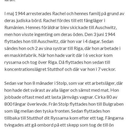
I maj 1944 arresterades Rachel och hennes familj på grund av
deras judiska börd. Rachel fördes till ett fångläger i
Rumänien. Hennes föräldrar blev skickade till Auschwitz,
men hon visste ingenting om deras öden. Den 3 juni 1944
flyttades hon till Auschwitz, där hon var i 4 dagar. Sedan
sändes hon och 2 av sina systrar till Riga, där hon arbetade i
en maskinfabrik. När hon hade varit där i 6 veckor kom
ryssarna och tog över Riga. Då flyttades hon sedan till
koncentrationslägret Stutthof och där var hon i 7 veckor.
Sedan var hon 8 månader i Stolp, som var ett arbetsläger, där
hon hade det svårast av alla läger och sämst med mat. Hon
jobbade oftast med att lasta järnvägs vagnar. Cirka 80 av
800 fångar överlevde. Från Stolp flyttades hon till Bulgraben
som låg mellan den tyska fronten. Sedan flyttades hon
tillbaka till Stutthof dit Ryssarna kom efter ett tag. Fångarna
tvingades att gå ombord på ett skepp som tog de till ön