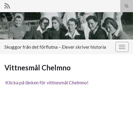
Slå
på/a
Search for:
sökf
Skuggor från det förflutna – Elever skriver historia
Slå
på/av
navig
Vittnesmål Chelmno
Klicka på länken för vittnesmål Chelmno!