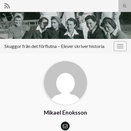
Slå
på/a
Search for:
sökf
Skuggor från det förflutna – Elever skriver historia
Slå
på/av
navig
Mikael Enoksson