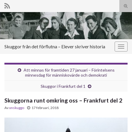
Slå
på/a
Search for:
sökf
Skuggor från det förflutna – Elever skriver historia
Slå
på/av
navig
Att minnas för framtiden 27 januari – Förintelsens
minnesdag för människovärde och demokrati
Skuggor i Frankfurt del 1
Skuggorna runt omkring oss – Frankfurt del 2
Av
xnskuggo
17 februari, 2018