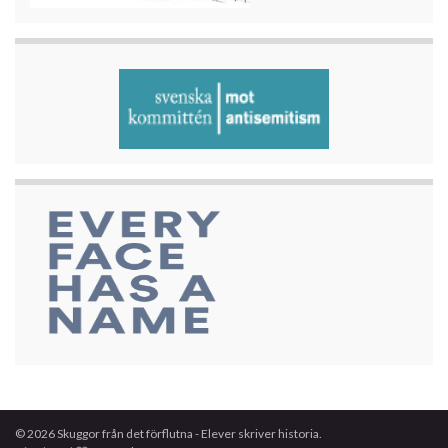
© 2026 Skuggor från det förflutna - Elever skriver historia.