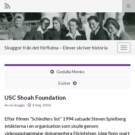
Slå
på/a
Search for:
sökf
Skuggor från det förflutna – Elever skriver historia
Slå
på/av
navig
Gedulla Menko
Eszter
USC Shoah Foundation
Av
xnskuggo
3 maj, 2016
Efter filmen ”Schindlers list” 1994 satsade Steven Spielberg
intäkterna i en organisation som skulle genom
videoupptagningar dokumentera Förintelsen. Idag finns snart