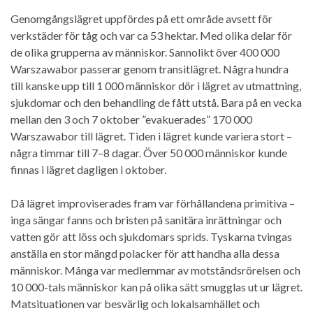
Genomgångslägret uppfördes på ett område avsett för
verkstäder för tåg och var ca 53 hektar. Med olika delar för
de olika grupperna av människor. Sannolikt över 400 000
Warszawabor passerar genom transitlägret. Några hundra
till kanske upp till 1 000 människor dör i lägret av utmattning,
sjukdomar och den behandling de fått utstå. Bara på en vecka
mellan den 3 och 7 oktober ”evakuerades” 170 000
Warszawabor till lägret. Tiden i lägret kunde variera stort –
några timmar till 7–8 dagar. Över 50 000 människor kunde
finnas i lägret dagligen i oktober.
Då lägret improviserades fram var förhållandena primitiva –
inga sängar fanns och bristen på sanitära inrättningar och
vatten gör att löss och sjukdomars sprids. Tyskarna tvingas
anställa en stor mängd polacker för att handha alla dessa
människor. Många var medlemmar av motståndsrörelsen och
10 000-tals människor kan på olika sätt smugglas ut ur lägret.
Matsituationen var besvärlig och lokalsamhället och