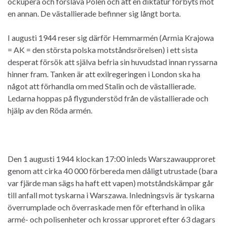
ockupera och förslava Polen och att en diktatur förbyts mot
en annan. De västallierade befinner sig långt borta.
I augusti 1944 reser sig därför Hemmarmén (Armia Krajowa
= AK = den största polska motståndsrörelsen) i ett sista
desperat försök att själva befria sin huvudstad innan ryssarna
hinner fram. Tanken är att exilregeringen i London ska ha
något att förhandla om med Stalin och de västallierade.
Ledarna hoppas på flygunderstöd från de västallierade och
hjälp av den Röda armén.
Den 1 augusti 1944 klockan 17:00 inleds Warszawaupproret
genom att cirka 40 000 förbereda men dåligt utrustade (bara
var fjärde man sägs ha haft ett vapen) motståndskämpar går
till anfall mot tyskarna i Warszawa. Inledningsvis är tyskarna
överrumplade och överraskade men för efterhand in olika
armé- och polisenheter och krossar upproret efter 63 dagars