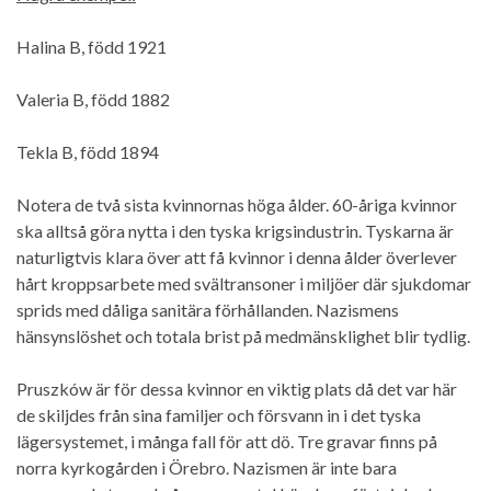
Halina B, född 1921
Valeria B, född 1882
Tekla B, född 1894
Notera de två sista kvinnornas höga ålder. 60-åriga kvinnor
ska alltså göra nytta i den tyska krigsindustrin. Tyskarna är
naturligtvis klara över att få kvinnor i denna ålder överlever
hårt kroppsarbete med svältransoner i miljöer där sjukdomar
sprids med dåliga sanitära förhållanden. Nazismens
hänsynslöshet och totala brist på medmänsklighet blir tydlig.
Pruszków är för dessa kvinnor en viktig plats då det var här
de skiljdes från sina familjer och försvann in i det tyska
lägersystemet, i många fall för att dö. Tre gravar finns på
norra kyrkogården i Örebro. Nazismen är inte bara