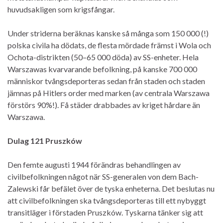
huvudsakligen som krigsfångar.
Under striderna beräknas kanske så många som 150 000 (!)
polska civila ha dödats, de flesta mördade främst i Wola och
Ochota-distrikten (50–65 000 döda) av SS-enheter. Hela
Warszawas kvarvarande befolkning, på kanske 700 000
människor tvångsdeporteras sedan från staden och staden
jämnas på Hitlers order med marken (av centrala Warszawa
förstörs 90%!). Få städer drabbades av kriget hårdare än
Warszawa.
Dulag 121 Pruszków
Den femte augusti 1944 förändras behandlingen av
civilbefolkningen något när SS-generalen von dem Bach-
Zalewski får befälet över de tyska enheterna. Det beslutas nu
att civilbefolkningen ska tvångsdeporteras till ett nybyggt
transitläger i förstaden Pruszków. Tyskarna tänker sig att