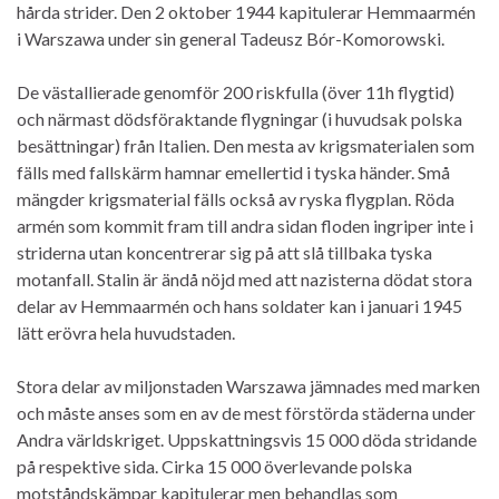
hårda strider. Den 2 oktober 1944 kapitulerar Hemmaarmén
i Warszawa under sin general Tadeusz Bór-Komorowski.
De västallierade genomför 200 riskfulla (över 11h flygtid)
och närmast dödsföraktande flygningar (i huvudsak polska
besättningar) från Italien. Den mesta av krigsmaterialen som
fälls med fallskärm hamnar emellertid i tyska händer. Små
mängder krigsmaterial fälls också av ryska flygplan. Röda
armén som kommit fram till andra sidan floden ingriper inte i
striderna utan koncentrerar sig på att slå tillbaka tyska
motanfall. Stalin är ändå nöjd med att nazisterna dödat stora
delar av Hemmaarmén och hans soldater kan i januari 1945
lätt erövra hela huvudstaden.
Stora delar av miljonstaden Warszawa jämnades med marken
och måste anses som en av de mest förstörda städerna under
Andra världskriget. Uppskattningsvis 15 000 döda stridande
på respektive sida. Cirka 15 000 överlevande polska
motståndskämpar kapitulerar men behandlas som