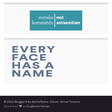
© 2026 Skuggor från det förflutna - Elever skriver historia.
Gjord med
av
Graphene-teman
.