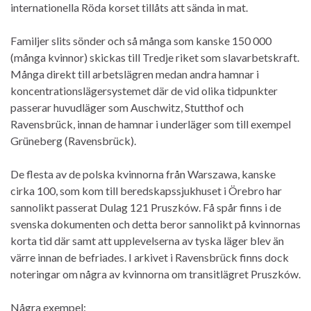
internationella Röda korset tillåts att sända in mat.
Familjer slits sönder och så många som kanske 150 000
(många kvinnor) skickas till Tredje riket som slavarbetskraft.
Många direkt till arbetslägren medan andra hamnar i
koncentrationslägersystemet där de vid olika tidpunkter
passerar huvudläger som Auschwitz, Stutthof och
Ravensbrück, innan de hamnar i underläger som till exempel
Grüneberg (Ravensbrück).
De flesta av de polska kvinnorna från Warszawa, kanske
cirka 100, som kom till beredskapssjukhuset i Örebro har
sannolikt passerat Dulag 121 Pruszków. Få spår finns i de
svenska dokumenten och detta beror sannolikt på kvinnornas
korta tid där samt att upplevelserna av tyska läger blev än
värre innan de befriades. I arkivet i Ravensbrück finns dock
noteringar om några av kvinnorna om transitlägret Pruszków.
Några exempel: