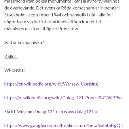
massmord utan också monumental känsla av förtvivlan hos
de överlevande. Det svenska Röda korset samlar in pengar i
Stockholm i september 1944 och sannolikt når i alla fall
något fram via det internationella Röda korset till
människorna i transitlägret Pruszków.
Vad är en människa?
Källor:
Wkipedia:
https://en.wikipedia.org/wiki/Warsaw_Uprising
https://pl.wikipedia.org/wiki/Dulag_121_Pruszk%C3%B3w
Skrift Museum Dulag 121 och
www.dulag121.pl
https://www.google.com/culturalinstitute/beta/exhibit/gQif