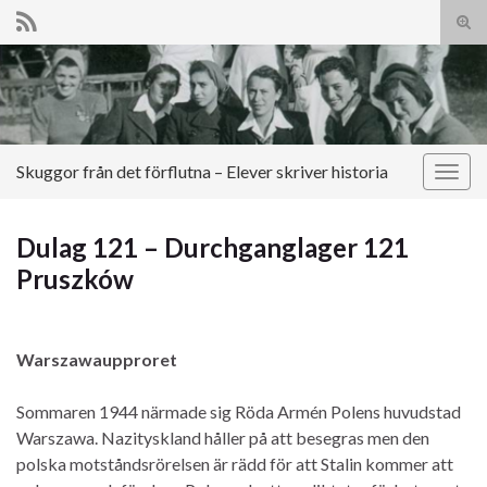
Slå
på/a
Search for:
sökf
Skuggor från det förflutna – Elever skriver historia
Slå
på/av
navig
Dulag 121 – Durchganglager 121
Pruszków
Warszawaupproret
Sommaren 1944 närmade sig Röda Armén Polens huvudstad
Warszawa. Nazityskland håller på att besegras men den
polska motståndsrörelsen är rädd för att Stalin kommer att