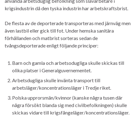
använda arbetsduglig befolkning som slavarbetare i
krigsindustrin då den tyska industrin har arbetskraftsbrist.
De flesta av de deporterade transporteras med järnväg men
även lastbil eller gick till fot. Under hemska sanitära
förhållanden och matbrist sorteras sedan de
tvångsdeporterade enligt följande principer:
Barn och gamla och arbetsodugliga skulle skickas till
olika platser i Generalguvernementet.
Arbetsdugliga skulle invänta transport till
arbetsläger/koncentrationsläger i Tredje riket.
Polska upprorsmän/kvinnor (kanske några tusen där
några försökt blanda sig med civilbefolkningen) skulle
skickas vidare till krigsfångeläger/koncentrationsläger.