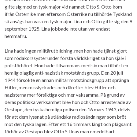
gifte sig med en tysk major vid namnet Otto S. Otto kom
ifrån Österrike men eftersom Österrike nu tillhörde Tyskland
så ansågs han vara en tysk major. Lina och Otto gifte sig den 9
september 1925. Lina jobbade inte utan var endast
hemmafru.
Lina hade ingen militärutbildning, men hon hade tjänst gjort
som rödakorssyster under första världskriget sa hon själv i
polisförhöret. Hon hade tillsammans med sin man tillhört en
hemlig olaglig anti-nazistisk motståndsgrupp. Den 20 juli
1944 försökte en annan militär motståndsgrupp att spränga
Hitler, men misslyckades och därefter blev Hitler och
nazisterna mer försiktiga och mer vaksamma. På grund av
deras politiska verksamhet blev hon och Otto arresterade av
Gestapo, den tyska hemliga polisen den 16 mars 1943, delvis
för att dem lyssnat på utländska radiosändningar som bröt
mot den tyska lagen. Efter ett 16 timmars långt och plågsamt
förhör av Gestapo blev Otto S Linas man omedelbart