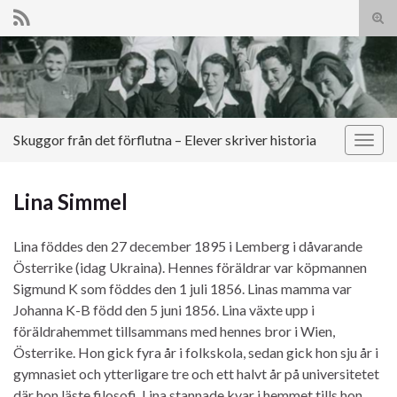
Slå
på/a
Search for:
sökf
Skuggor från det förflutna – Elever skriver historia
Slå
på/av
navig
Lina Simmel
Lina föddes den 27 december 1895 i Lemberg i dåvarande
Österrike (idag Ukraina). Hennes föräldrar var köpmannen
Sigmund K som föddes den 1 juli 1856. Linas mamma var
Johanna K-B född den 5 juni 1856. Lina växte upp i
föräldrahemmet tillsammans med hennes bror i Wien,
Österrike. Hon gick fyra år i folkskola, sedan gick hon sju år i
gymnasiet och ytterligare tre och ett halvt år på universitetet
där hon läste filosofi. Lina stannade kvar i hemmet tills hon