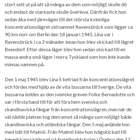
stort sett ut på att så många av dem som möjligt skulle dö
och endast de starkaste skulle överleva. Därifrån fick hon
sedan åka med järnvägen till det största kvinnliga
koncentrationslägret vid namnet Ravensbrück som ligger ca
90 km norr om Berlin den 18 januari 1945. Lina var i
Ravensbrück i ca 2 månader innan hon blev skickad till lägret
Beendorf. Efter dessa läger blev hon sedan skickad till en
massa andra små läger i norra Tyskland som hon inte kunde
minnas namnen på.
Den 1 maj 1945 blev Lina S befriad från koncentrationslägret
och fördes med hjälp av de vita bussarna till Sverige. De vita
bussarna leddes av den svenske greven Folke Bernadotte och
var i första hand till för att föra hem svenska och
skandinaviska fångar från koncentrationslägren, men när de
väl nådde platsen tog dem emot så många som möjligt både
skandinaviska och utländska fångar. Den 5 maj anlände hon
med båt till Malmö. Från Malmö blev hon ivägskickad till
beredskapssjukhuset på Engelbrektskolan i Örebro den 12