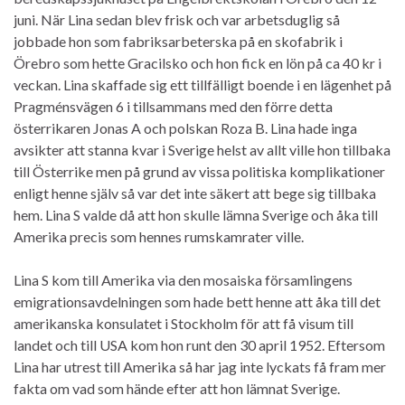
juni. När Lina sedan blev frisk och var arbetsduglig så
jobbade hon som fabriksarbeterska på en skofabrik i
Örebro som hette Gracilsko och hon fick en lön på ca 40 kr i
veckan. Lina skaffade sig ett tillfälligt boende i en lägenhet på
Pragménsvägen 6 i tillsammans med den förre detta
österrikaren Jonas A och polskan Roza B. Lina hade inga
avsikter att stanna kvar i Sverige helst av allt ville hon tillbaka
till Österrike men på grund av vissa politiska komplikationer
enligt henne själv så var det inte säkert att bege sig tillbaka
hem. Lina S valde då att hon skulle lämna Sverige och åka till
Amerika precis som hennes rumskamrater ville.
Lina S kom till Amerika via den mosaiska församlingens
emigrationsavdelningen som hade bett henne att åka till det
amerikanska konsulatet i Stockholm för att få visum till
landet och till USA kom hon runt den 30 april 1952. Eftersom
Lina har utrest till Amerika så har jag inte lyckats få fram mer
fakta om vad som hände efter att hon lämnat Sverige.