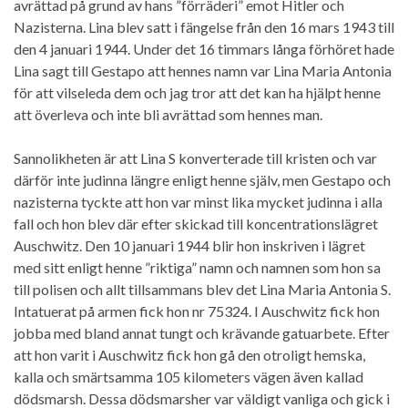
avrättad på grund av hans ”förräderi” emot Hitler och
Nazisterna. Lina blev satt i fängelse från den 16 mars 1943 till
den 4 januari 1944. Under det 16 timmars långa förhöret hade
Lina sagt till Gestapo att hennes namn var Lina Maria Antonia
för att vilseleda dem och jag tror att det kan ha hjälpt henne
att överleva och inte bli avrättad som hennes man.
Sannolikheten är att Lina S konverterade till kristen och var
därför inte judinna längre enligt henne själv, men Gestapo och
nazisterna tyckte att hon var minst lika mycket judinna i alla
fall och hon blev där efter skickad till koncentrationslägret
Auschwitz. Den 10 januari 1944 blir hon inskriven i lägret
med sitt enligt henne ”riktiga” namn och namnen som hon sa
till polisen och allt tillsammans blev det Lina Maria Antonia S.
Intatuerat på armen fick hon nr 75324. I Auschwitz fick hon
jobba med bland annat tungt och krävande gatuarbete. Efter
att hon varit i Auschwitz fick hon gå den otroligt hemska,
kalla och smärtsamma 105 kilometers vägen även kallad
dödsmarsh. Dessa dödsmarsher var väldigt vanliga och gick i