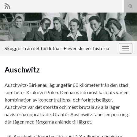
Slå
på/a
Search for:
sökf
Skuggor från det förflutna – Elever skriver historia
Slå
på/av
navig
Auschwitz
Auschwitz-Birkenau låg ungefär 60 kilometer från den stad
som heter Krakow i Polen. Denna mardrömslika plats var en
kombination av koncentrations- och förintelseläger.
Auschwitz var det största och mest brutala av alla läger
nazisterna upprättade. Utanför Auschwitz fanns en perrong
där tågen med fångarna anlände till lägret.
Till Auschwitz deporterades runt 1,3 miljoner människor