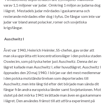
varav 1,1 miljoner var judar. Omkring 1 miljon av judarna dog
i lägret. Mestadels judar mördades i gaskamrarna och
resterande mördades eller dog i tyfus. De fångar som inte var
judar var bland annat polacker, romer och sovjetiska
krigsfångar.
Auschwitz I
Året var 1940, Heinrich Heimler, SS-chefen, gav order att
man ska upprätta ett koncentrationsläger i den polska staden
Oswiecim, som på tyska heter just Auschwitz. Denna del av
lägret kallade man Auschwitz I, eller huvudlägret. Auschwitz I
öppnades den 20 maj 1940. I början var det mest medlemmar
i den polska motståndsrörelsen som deporterades till
Auschwitz, men inte lång tid efter det började man sända dit
fångar från andra europeiska länder samt Sovjetunionen. Mot
slutet på det mörka 1941 inrättade man även en gaskammare
i lägret. Den användes främst till att utföra experiment på