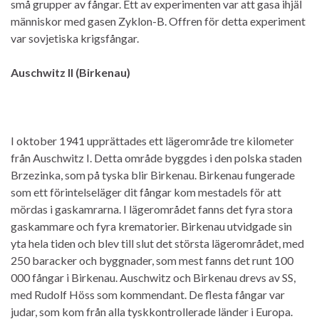
små grupper av fångar. Ett av experimenten var att gasa ihjäl
människor med gasen Zyklon-B. Offren för detta experiment
var sovjetiska krigsfångar.
Auschwitz
II
(Birkenau)
I oktober 1941 upprättades ett lägerområde tre kilometer
från Auschwitz I. Detta område byggdes i den polska staden
Brzezinka, som på tyska blir Birkenau. Birkenau fungerade
som ett förintelseläger dit fångar kom mestadels för att
mördas i gaskamrarna. I lägerområdet fanns det fyra stora
gaskammare och fyra krematorier. Birkenau utvidgade sin
yta hela tiden och blev till slut det största lägerområdet, med
250 baracker och byggnader, som mest fanns det runt 100
000 fångar i Birkenau. Auschwitz och Birkenau drevs av SS,
med Rudolf Höss som kommendant. De flesta fångar var
judar, som kom från alla tyskkontrollerade länder i Europa.