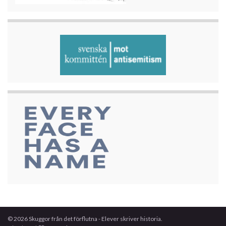
© 2026 Skuggor från det förflutna - Elever skriver historia.