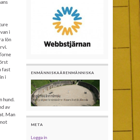
mans
ture
van i
ra lön
rvi.
 Torne
örst
 fast
ENMÄNNISKAÄRENMÄNNISKA
n i
n hund.
nd av
rat. Man
 mot
META
Logga in