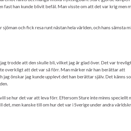
en fast han kunde blivit befäl. Man visste om att det var krig men 
ar sjöman och fick resa runt nästan hela världen, och hans sämsta m
g trodde att den skulle bli, vilket jag är glad över. Det var trevligt
e overkligt att det var så förr. Man märker när han berättar att
ch jag önskar jag kunde upplevt det han berättar själv. Det känns s
den.
ill se hur det var att leva förr. Eftersom Sture inte minns speciellt
ll det, men kanske till om hur det var i Sverige under andra världskr