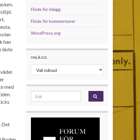
nasium.
Flöde för inlägg
slöjd.
rt.
Flöde för kommentarer
mesta,
WordPress.org
skolan
ck han
n läste
INLÄGG
Inlägg
 väder.
er
kte med
iden.
Search for:
gicks
. Det
 i Boden