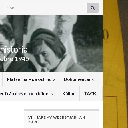
Search for:
historia
rebro 1945
Platserna – då och nu
Dokumenten
er från elever och bilder
Källor
TACK!
VINNARE AV WEBBSTJÄRNAN
2014!