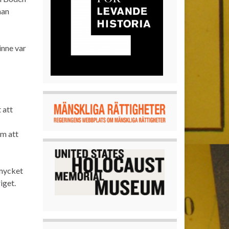
man
inne var
 att
om att
 mycket
iget.