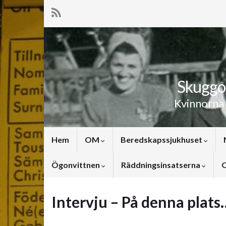
Skuggor
Kvinnorna
Hem
OM
Beredskapssjukhuset
Ögonvittnen
Räddningsinsatserna
O
Intervju – På denna plats