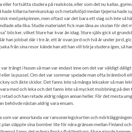
 eller fortsätta studera på realskola, eller som det nu kallas, gym
hade killarna hemkunskap och metallslöjd medan tjejerna hade sy
k med pekpinnen, men oftast var det bara ett slag och inte så hå
ndlade alla lika. Studie materialet fick man låna av skolan för det 
a” böcker, vilket Sture har kvar än idag. Sture själv gick ut grund
 han jobbat där i tre år, ett år ovan jord och två år under jord, gi
aka från sina resor kände han att han vill börja studera igen, så ha
 var trångt i husen så man var endast inne om det var väldigt dåligt
 eller la pussel. Om det var sommar spelade man ofta brännboll ell
ockey och åkte skidor. Det fanns inte så många leksaker så man le
k vara med och leka och det fanns inte så mycket mobbning på den t
g retad och han retade aldrig någon annan heller. För det mesta um
n behövde nästan aldrig vara ensam.
da som var annorlunda var ransoneringskorten och mörkläggningen
kt plan släppte sina bomber lite för nära gränsen mellan Finland och
, däremot fanns det många finska flyktingbarn. Sture gjorde lumpen