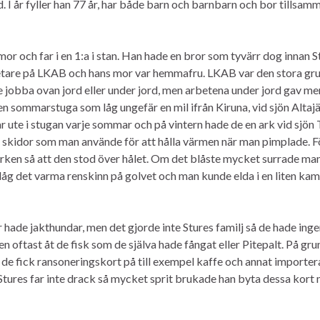
d. I år fyller han 77 år, har både barn och barnbarn och bor tillsam
or och far i en 1:a i stan. Han hade en bror som tyvärr dog innan S
etare på LKAB och hans mor var hemmafru. LKAB var den stora gru
e jobba ovan jord eller under jord, men arbetena under jord gav me
en sommarstuga som låg ungefär en mil ifrån Kiruna, vid sjön Altajä
r ute i stugan varje sommar och på vintern hade de en ark vid sjön
på skidor som man använde för att hålla värmen när man pimplade. F
arken så att den stod över hålet. Om det blåste mycket surrade man
n låg det varma renskinn på golvet och man kunde elda i en liten kami
hade jakthundar, men det gjorde inte Stures familj så de hade inge
n oftast åt de fisk som de själva hade fångat eller Pitepalt. På gru
så de fick ransoneringskort på till exempel kaffe och annat importe
Stures far inte drack så mycket sprit brukade han byta dessa kort