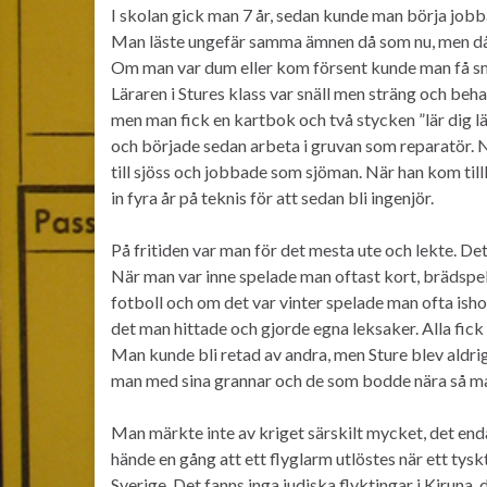
I skolan gick man 7 år, sedan kunde man börja jobba
Man läste ungefär samma ämnen då som nu, men då 
Om man var dum eller kom försent kunde man få smis
Läraren i Stures klass var snäll men sträng och beha
men man fick en kartbok och två stycken ”lär dig läs
och började sedan arbeta i gruvan som reparatör. När
till sjöss och jobbade som sjöman. När han kom tillb
in fyra år på teknis för att sedan bli ingenjör.
På fritiden var man för det mesta ute och lekte. Det
När man var inne spelade man oftast kort, brädspel
fotboll och om det var vinter spelade man ofta ish
det man hittade och gjorde egna leksaker. Alla fic
Man kunde bli retad av andra, men Sture blev aldri
man med sina grannar och de som bodde nära så ma
Man märkte inte av kriget särskilt mycket, det en
hände en gång att ett flyglarm utlöstes när ett tys
Sverige. Det fanns inga judiska flyktingar i Kiruna