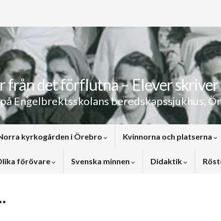
 från det förflutna – Elever skriver 
 på Engelbrektsskolans beredskapssjukhus, Ö
Norra kyrkogården i Örebro
Kvinnorna och platserna
lika förövare
Svenska minnen
Didaktik
Röst
…