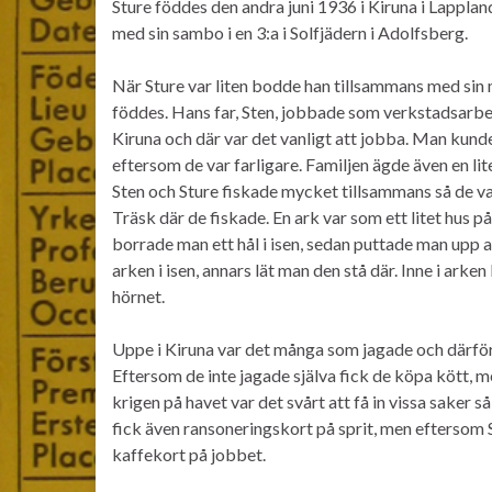
Sture föddes den andra juni 1936 i Kiruna i Lapplan
med sin sambo i en 3:a i Solfjädern i Adolfsberg.
När Sture var liten bodde han tillsammans med sin m
föddes. Hans far, Sten, jobbade som verkstadsarb
Kiruna och där var det vanligt att jobba. Man kund
eftersom de var farligare. Familjen ägde även en lit
Sten och Sture fiskade mycket tillsammans så de va
Träsk där de fiskade. En ark var som ett litet hus 
borrade man ett hål i isen, sedan puttade man upp 
arken i isen, annars lät man den stå där. Inne i arke
hörnet.
Uppe i Kiruna var det många som jagade och därför 
Eftersom de inte jagade själva fick de köpa kött, me
krigen på havet var det svårt att få in vissa saker 
fick även ransoneringskort på sprit, men eftersom 
kaffekort på jobbet.