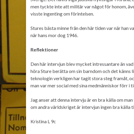
men tyckte inte att militär var något för honom, äv
visste ingenting om förintelsen.
Stures bästa minne från den här tiden var när han v
när hans mor dog 1946.
Reflektioner
Den här intervjun blev mycket intressantare än vad ja
höra Sture berätta om sin barndom och det känns lit
teknologin verkligen har tagit stora steg framåt, o
man var mer social med sina medmänniskor förr i ti
Jag anser att denna intervju är en bra källa om man v
om andra världskriget är intervjun ingen bra källa ti
Kristina L 9c