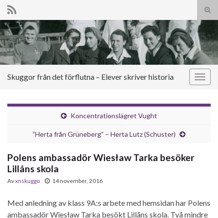
Slå
på/a
Search for:
sökf
Skuggor från det förflutna – Elever skriver historia
Slå
på/av
navig
Koncentrationslägret Vught
”Herta från Grüneberg” – Herta Lutz (Schuster)
Polens ambassadör Wiesław Tarka besöker
Lillåns skola
Av
xnskuggo
14 november, 2016
Med anledning av klass 9A:s arbete med hemsidan har Polens
ambassadör Wiesław Tarka besökt Lillåns skola. Två mindre