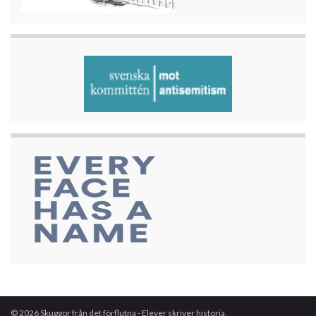
© 2026 Skuggor från det förflutna - Elever skriver historia.